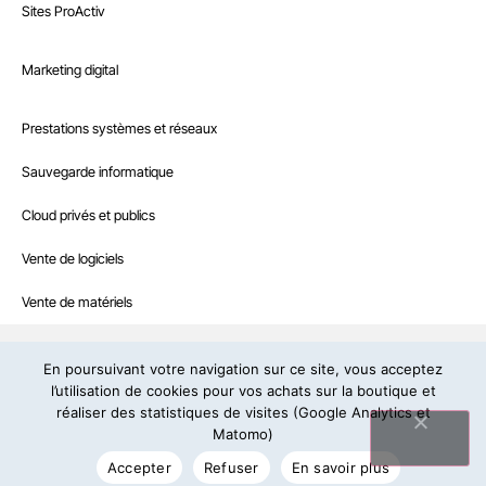
Marketing digital
Sites ProActiv
Le Blog
Site E-Commerce
Infrastructure
Marketing digital
Recrutement
Sites sur mesure et intranet
Référencement naturel
Boutique
Prestations systèmes et réseaux
Interventions à la demande
Référencement payant
Nous contacter
Sauvegarde informatique
Hébergement web professionnel
Community management
Cloud privés et publics
IRCF – Agence web et informatique en Dordogne
19, rue de la Prairie – 24430 Marsac-sur-l’Isle – Tél:
05 53 46 71 79
Contenus rédactionnels
– E-mail:
contact@ircf.fr
Vente de logiciels
Campagne d’e-mailing
Politique de confidentialité
Copyright © IRCF : design et développement
Vente de matériels
Mentions légales
En poursuivant votre navigation sur ce site, vous acceptez
l’utilisation de cookies pour vos achats sur la boutique et
réaliser des statistiques de visites (Google Analytics et
Suivez-nous
Matomo)
Accepter
Refuser
En savoir plus