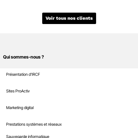
Voir tous nos clients
Qui sommes-nous ?
Sites Internet
Présentation d’IRCF
Nos références
Marketing digital
Sites ProActiv
Le Blog
Site E-Commerce
Infrastructure
Marketing digital
Recrutement
Sites sur mesure et intranet
Référencement naturel
Boutique
Prestations systèmes et réseaux
Interventions à la demande
Référencement payant
Nous contacter
Sauvegarde informatique