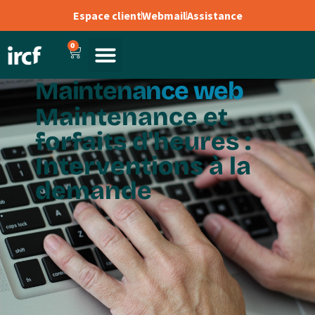
Espace client
Webmail
Assistance
0
Maintenance web
Maintenance et
forfaits d'heures :
Interventions à la
demande