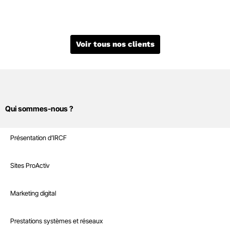
Voir tous nos clients
Qui sommes-nous ?
Sites Internet
Présentation d’IRCF
Nos références
Marketing digital
Sites ProActiv
Le Blog
Site E-Commerce
Infrastructure
Marketing digital
Recrutement
Sites sur mesure et intranet
Référencement naturel
Boutique
Prestations systèmes et réseaux
Interventions à la demande