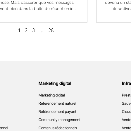
hose. Mais s’assurer que vos messages
devenu un sta
ivent bien dans la boîte de réception (et...
interactive
2
3
28
1
…
Marketing digital
Infr
Marketing digital
Prest
Référencement naturel
Sauve
Référencement payant
Cloud
Community management
Vente
onnel
Contenus rédactionnels
Vente