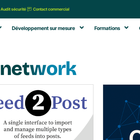
Audit sécurité
Contact commercial
Développement sur mesure
Formations
network