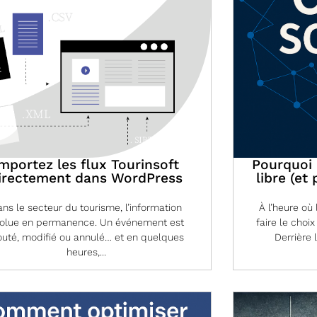
mportez les flux Tourinsoft
Pourquoi I
irectement dans WordPress
libre (et
ns le secteur du tourisme, l’information
À l’heure où
olue en permanence. Un événement est
faire le choix
outé, modifié ou annulé… et en quelques
Derrière 
heures,...