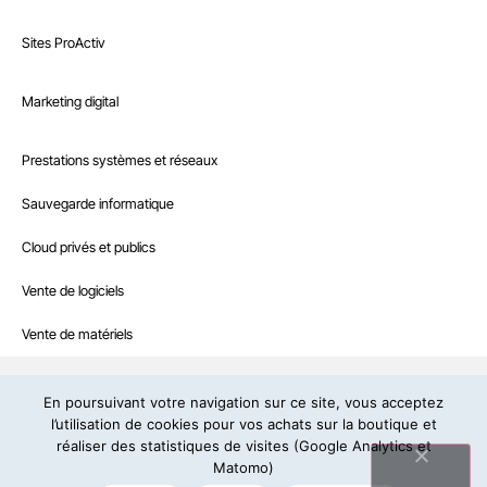
Nos références
Marketing digital
Sites ProActiv
Le Blog
Site E-Commerce
Infrastructure
Marketing digital
Recrutement
Sites sur mesure et intranet
Référencement naturel
Boutique
Prestations systèmes et réseaux
Interventions à la demande
Référencement payant
Nous contacter
Sauvegarde informatique
Hébergement web professionnel
Community management
Cloud privés et publics
IRCF – Agence web et informatique en Dordogne
19, rue de la Prairie – 24430 Marsac-sur-l’Isle – Tél:
05 53 46 71 79
Contenus rédactionnels
– E-mail:
contact@ircf.fr
Vente de logiciels
Campagne d’e-mailing
Politique de confidentialité
Copyright © IRCF : design et développement
Vente de matériels
Mentions légales
En poursuivant votre navigation sur ce site, vous acceptez
l’utilisation de cookies pour vos achats sur la boutique et
réaliser des statistiques de visites (Google Analytics et
Suivez-nous
Matomo)