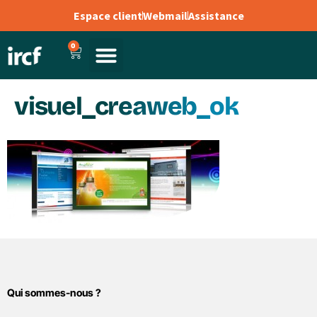
Espace client
Webmail
Assistance
0
visuel_creaweb_ok
Qui sommes-nous ?