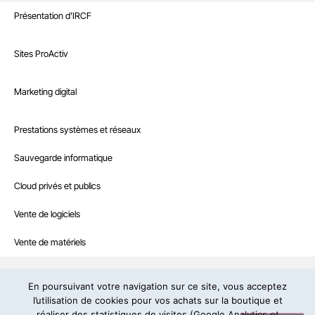
Sites Internet
Présentation d’IRCF
Nos références
Marketing digital
Sites ProActiv
Le Blog
Site E-Commerce
Infrastructure
Marketing digital
Recrutement
Sites sur mesure et intranet
Référencement naturel
Boutique
Prestations systèmes et réseaux
Interventions à la demande
Référencement payant
Nous contacter
Sauvegarde informatique
Hébergement web professionnel
Community management
Cloud privés et publics
IRCF – Agence web et informatique en Dordogne
19, rue de la Prairie – 24430 Marsac-sur-l’Isle – Tél:
05 53 46 71 79
Contenus rédactionnels
– E-mail:
contact@ircf.fr
Vente de logiciels
Campagne d’e-mailing
Politique de confidentialité
Copyright © IRCF : design et développement
Vente de matériels
Mentions légales
En poursuivant votre navigation sur ce site, vous acceptez
l’utilisation de cookies pour vos achats sur la boutique et
réaliser des statistiques de visites (Google Analytics et