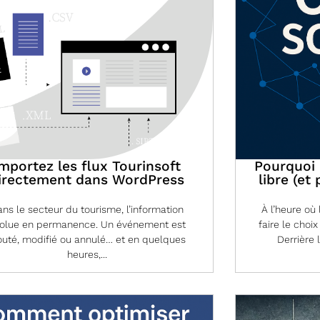
mportez les flux Tourinsoft
Pourquoi I
irectement dans WordPress
libre (et
ns le secteur du tourisme, l’information
À l’heure où
olue en permanence. Un événement est
faire le choix
outé, modifié ou annulé… et en quelques
Derrière 
heures,...