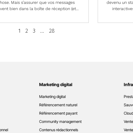
hose. Mais s’assurer que vos messages
devenu un sta
ivent bien dans la boîte de réception (et...
interactive
2
3
28
1
…
Marketing digital
Infr
Marketing digital
Prest
Référencement naturel
Sauve
Référencement payant
Cloud
Community management
Vente
onnel
Contenus rédactionnels
Vente