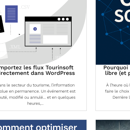
mportez les flux Tourinsoft
Pourquoi I
irectement dans WordPress
libre (et
ns le secteur du tourisme, l’information
À l’heure où
olue en permanence. Un événement est
faire le choix
outé, modifié ou annulé… et en quelques
Derrière 
heures,...