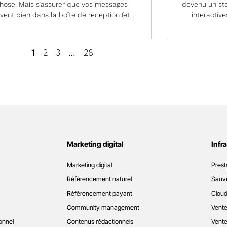
hose. Mais s’assurer que vos messages
devenu un sta
ivent bien dans la boîte de réception (et...
interactive
2
3
28
1
…
Marketing digital
Infr
Marketing digital
Prest
Référencement naturel
Sauve
Référencement payant
Cloud
Community management
Vente
onnel
Contenus rédactionnels
Vente