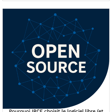
Pourquoi IRCF choisit le logiciel libre (et