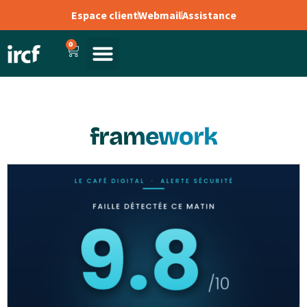
Espace client
Webmail
Assistance
0
framework