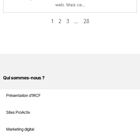
web. Mais ce...
2
3
28
1
…
Qui sommes-nous ?
Sites Internet
Présentation d’IRCF
Nos références
Marketing digital
Sites ProActiv
Le Blog
Site E-Commerce
Infrastructure
Marketing digital
Recrutement
Sites sur mesure et intranet