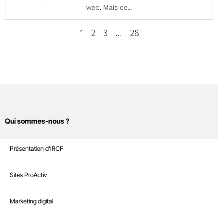
web. Mais ce...
2
3
28
1
…
Qui sommes-nous ?
Sites Internet
Présentation d’IRCF
Nos références
Marketing digital
Sites ProActiv
Le Blog
Site E-Commerce
Infrastructure
Marketing digital
Recrutement
Sites sur mesure et intranet