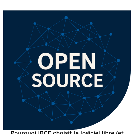
Pourquoi IRCF choisit le logiciel libre (et