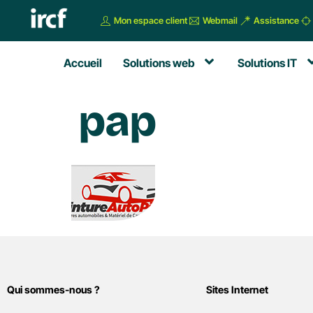
Mon espace client
Webmail
Assistance
Accueil
Solutions web
Solutions IT
pap
Qui sommes-nous ?
Sites Internet