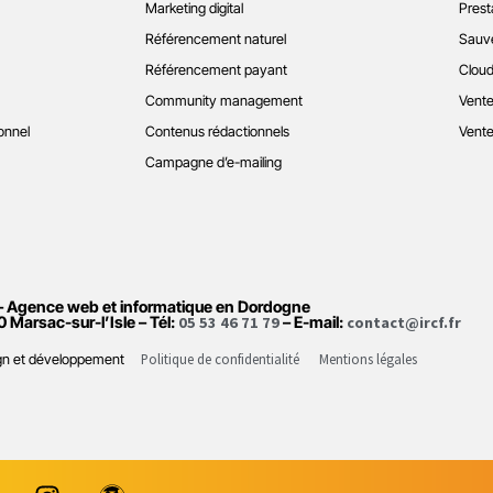
Marketing digital
Prest
Référencement naturel
Sauve
Référencement payant
Cloud
Community management
Vente
onnel
Contenus rédactionnels
Vente
Campagne d’e-mailing
– Agence web et informatique en Dordogne
0 Marsac-sur-l’Isle – Tél:
05 53 46 71 79
– E-mail:
contact@ircf.fr
Politique de confidentialité
Mentions légales
sign et développement