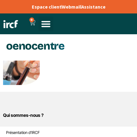
Espace client
Webmail
Assistance
0
oenocentre
Qui sommes-nous ?
Sites Internet
Présentation d’IRCF