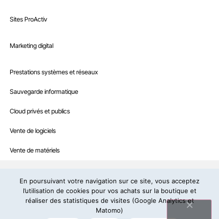
Nos références
Marketing digital
Sites ProActiv
Le Blog
Site E-Commerce
Infrastructure
Marketing digital
Recrutement
Sites sur mesure et intranet
Référencement naturel
Boutique
Prestations systèmes et réseaux
Interventions à la demande
Référencement payant
Nous contacter
Sauvegarde informatique
Hébergement web professionnel
Community management
Cloud privés et publics
IRCF – Agence web et informatique en Dordogne
19, rue de la Prairie – 24430 Marsac-sur-l’Isle – Tél:
05 53 46 71 79
Contenus rédactionnels
– E-mail:
contact@ircf.fr
Vente de logiciels
Campagne d’e-mailing
Politique de confidentialité
Copyright © IRCF : design et développement
Vente de matériels
Mentions légales
En poursuivant votre navigation sur ce site, vous acceptez
l’utilisation de cookies pour vos achats sur la boutique et
réaliser des statistiques de visites (Google Analytics et
Suivez-nous
Matomo)