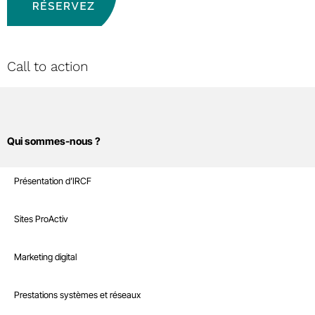
Call to action
Qui sommes-nous ?
Sites Internet
Présentation d’IRCF
Nos références
Marketing digital
Sites ProActiv
Le Blog
Site E-Commerce
Infrastructure
Marketing digital
Recrutement
Sites sur mesure et intranet
Référencement naturel
Boutique
Prestations systèmes et réseaux
Interventions à la demande
Référencement payant