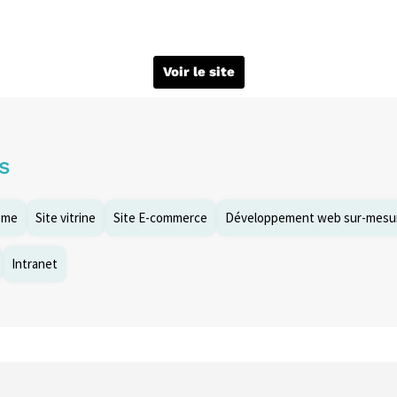
Voir le site
s
sme
Site vitrine
Site E-commerce
Développement web sur-mesu
Intranet