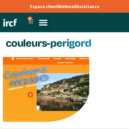
Espace client
Webmail
Assistance
0
couleurs-perigord