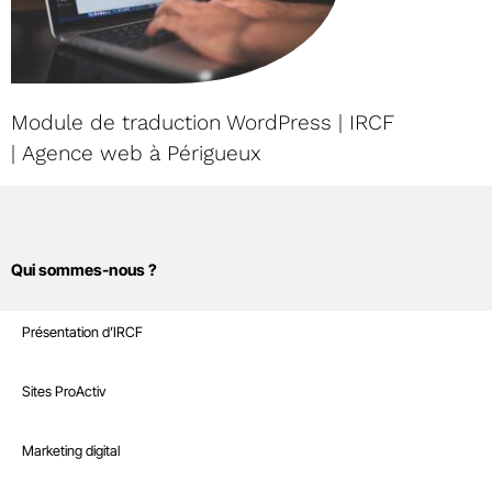
Module de traduction WordPress | IRCF
| Agence web à Périgueux
Qui sommes-nous ?
Sites Internet
Présentation d’IRCF
Nos références
Marketing digital
Sites ProActiv
Le Blog
Site E-Commerce
Infrastructure
Marketing digital
Recrutement
Sites sur mesure et intranet