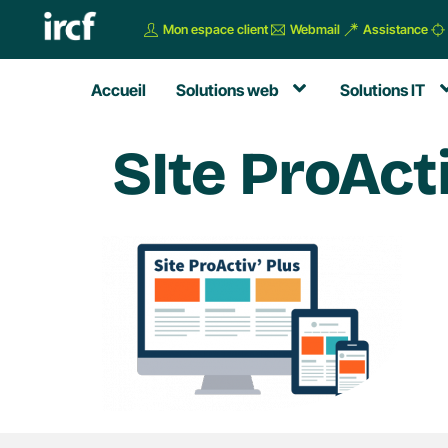
Mon espace client
Webmail
Assistance
Accueil
Solutions web
Solutions IT
SIte ProActi