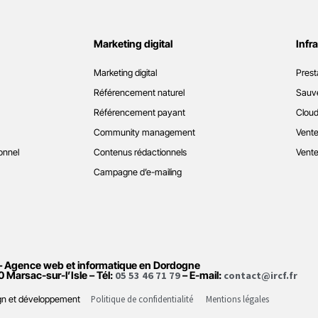
Marketing digital
Infr
Marketing digital
Prest
Référencement naturel
Sauve
Référencement payant
Cloud
Community management
Vente
onnel
Contenus rédactionnels
Vente
Campagne d’e-mailing
– Agence web et informatique en Dordogne
0 Marsac-sur-l’Isle – Tél:
05 53 46 71 79
– E-mail:
contact@ircf.fr
Politique de confidentialité
Mentions légales
sign et développement