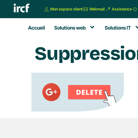
Mon espace client
Webmail
Assistance
Accueil
Solutions web
Solutions IT
Suppressio