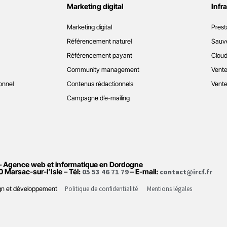
Marketing digital
Infr
Marketing digital
Prest
Référencement naturel
Sauve
Référencement payant
Cloud
Community management
Vente
onnel
Contenus rédactionnels
Vente
Campagne d’e-mailing
– Agence web et informatique en Dordogne
0 Marsac-sur-l’Isle – Tél:
05 53 46 71 79
– E-mail:
contact@ircf.fr
Politique de confidentialité
Mentions légales
sign et développement