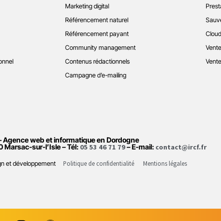
Marketing digital
Prest
Référencement naturel
Sauve
Référencement payant
Cloud
Community management
Vente
onnel
Contenus rédactionnels
Vente
Campagne d’e-mailing
– Agence web et informatique en Dordogne
0 Marsac-sur-l’Isle – Tél:
05 53 46 71 79
– E-mail:
contact@ircf.fr
Politique de confidentialité
Mentions légales
sign et développement