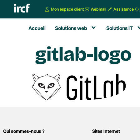
Mon espace client
Webmail
Assistance
Accueil
Solutions web
Solutions IT
gitlab-logo
Qui sommes-nous ?
Sites Internet