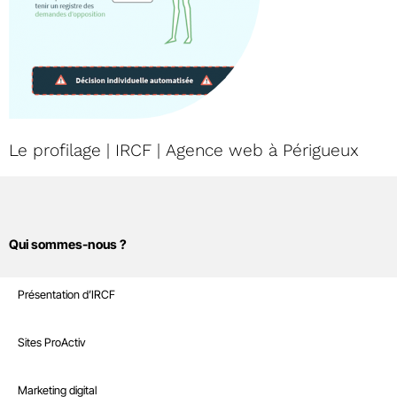
Le profilage | IRCF | Agence web à Périgueux
Qui sommes-nous ?
Sites Internet
Présentation d’IRCF
Nos références
Marketing digital
Sites ProActiv
Le Blog
Site E-Commerce
Infrastructure
Marketing digital