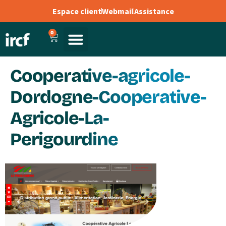
Espace client
Webmail
Assistance
0
Cooperative-agricole-
Dordogne-Cooperative-
Agricole-La-
Perigourdine