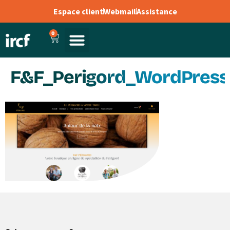
Espace client
Webmail
Assistance
0
F&F_Perigord_WordPress