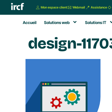
Mon espace client
Webmail
Assistance
Accueil
Solutions web
Solutions IT
design-117