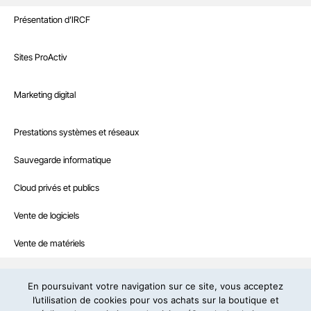
Sites Internet
Présentation d’IRCF
Nos références
Marketing digital
Sites ProActiv
Le Blog
Site E-Commerce
Infrastructure
Marketing digital
Recrutement
Sites sur mesure et intranet
Référencement naturel
Boutique
Prestations systèmes et réseaux
Interventions à la demande
Référencement payant
Nous contacter
Sauvegarde informatique
Hébergement web professionnel
Community management
Cloud privés et publics
IRCF – Agence web et informatique en Dordogne
19, rue de la Prairie – 24430 Marsac-sur-l’Isle – Tél:
05 53 46 71 79
Contenus rédactionnels
– E-mail:
contact@ircf.fr
Vente de logiciels
Campagne d’e-mailing
Politique de confidentialité
Copyright © IRCF : design et développement
Vente de matériels
Mentions légales
En poursuivant votre navigation sur ce site, vous acceptez
l’utilisation de cookies pour vos achats sur la boutique et