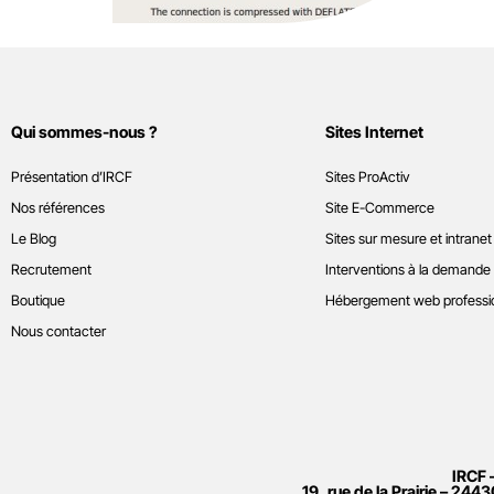
Qui sommes-nous ?
Sites Internet
Présentation d’IRCF
Sites ProActiv
Nos références
Site E-Commerce
Le Blog
Sites sur mesure et intranet
Recrutement
Interventions à la demande
Boutique
Hébergement web professi
Nous contacter
IRCF 
19, rue de la Prairie – 2443