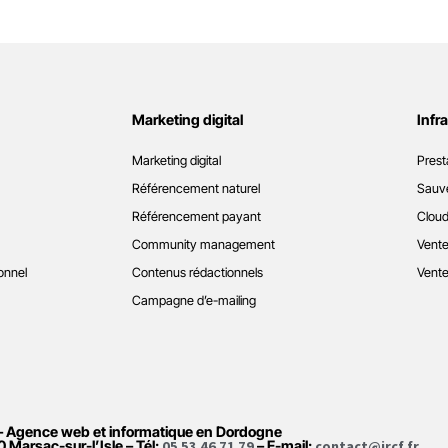
Marketing digital
Infr
Marketing digital
Prest
Référencement naturel
Sauve
Référencement payant
Cloud
Community management
Vente
onnel
Contenus rédactionnels
Vente
Campagne d’e-mailing
– Agence web et informatique en Dordogne
0 Marsac-sur-l’Isle – Tél:
05 53 46 71 79
– E-mail:
contact@ircf.fr