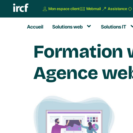
Mon espace client
Webmail
Assistance
Accueil
Solutions web
Solutions IT
Formation w
Agence web