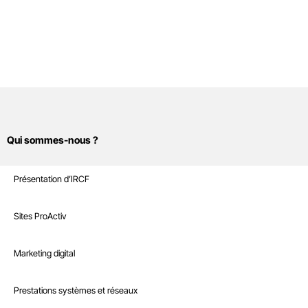
Qui sommes-nous ?
Sites Internet
Présentation d’IRCF
Nos références
Marketing digital
Sites ProActiv
Le Blog
Site E-Commerce
Infrastructure
Marketing digital
Recrutement
Sites sur mesure et intranet
Référencement naturel
Boutique
Prestations systèmes et réseaux
Interventions à la demande