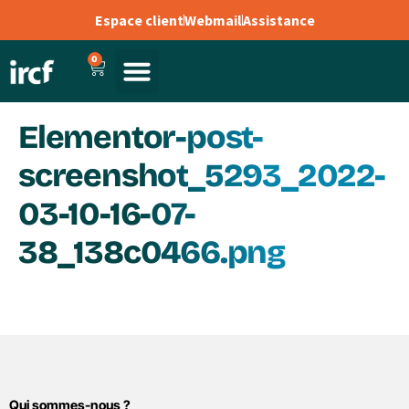
Espace client
Webmail
Assistance
0
Elementor-post-
screenshot_5293_2022-
03-10-16-07-
38_138c0466.png
Qui sommes-nous ?