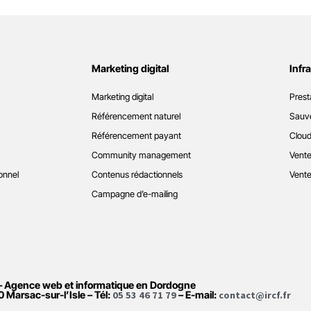
Marketing digital
Infr
Marketing digital
Prest
Référencement naturel
Sauve
Référencement payant
Cloud
Community management
Vente
onnel
Contenus rédactionnels
Vente
Campagne d’e-mailing
– Agence web et informatique en Dordogne
0 Marsac-sur-l’Isle – Tél:
05 53 46 71 79
– E-mail:
contact@ircf.fr