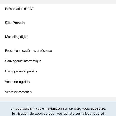
Sites Internet
Présentation d’IRCF
Nos références
Marketing digital
Sites ProActiv
Le Blog
Site E-Commerce
Infrastructure
Marketing digital
Recrutement
Sites sur mesure et intranet
Référencement naturel
Boutique
Prestations systèmes et réseaux
Interventions à la demande
Référencement payant
Nous contacter
Sauvegarde informatique
Hébergement web professionnel
Community management
Cloud privés et publics
IRCF – Agence web et informatique en Dordogne
19, rue de la Prairie – 24430 Marsac-sur-l’Isle – Tél:
05 53 46 71 79
Contenus rédactionnels
– E-mail:
contact@ircf.fr
Vente de logiciels
Campagne d’e-mailing
Politique de confidentialité
Copyright © IRCF : design et développement
Vente de matériels
Mentions légales
En poursuivant votre navigation sur ce site, vous acceptez
l’utilisation de cookies pour vos achats sur la boutique et