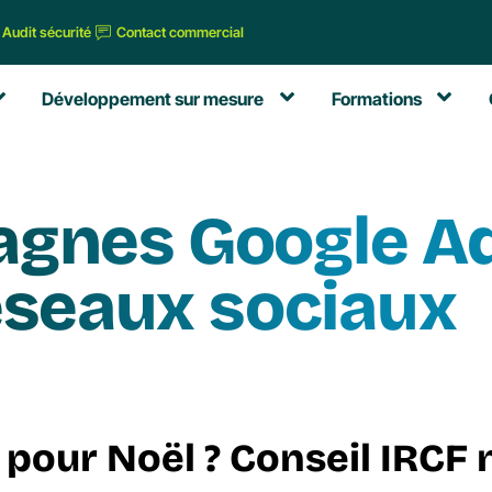
Audit sécurité
Contact commercial
Développement sur mesure
Formations
gnes Google Ad
éseaux sociaux
 pour Noël ? Conseil IRCF n°