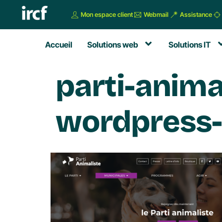
Mon espace client
Webmail
Assistance
Accueil
Solutions web
Solutions IT
parti-anima
wordpress-